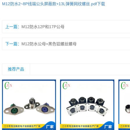
M12防水2~8P线端公头屏蔽款+13L弹簧网纹螺丝.pdf
下载
上一篇：
M12防水12P和17P公母
下一篇：
M12防水公母+黑色铝螺丝螺母
推荐产品