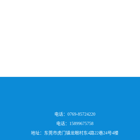
电话：0769-85724220
电话：15899675758
地址：东莞市虎门镇龙眼村东4路22巷24号4楼