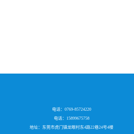
电话：0769-85724220
电话：15899675758
地址：东莞市虎门镇龙眼村东4路22巷24号4楼